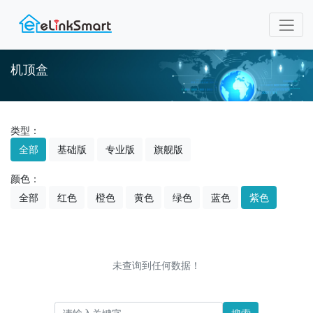
机顶盒
类型：
全部
基础版
专业版
旗舰版
颜色：
全部
红色
橙色
黄色
绿色
蓝色
紫色
未查询到任何数据！